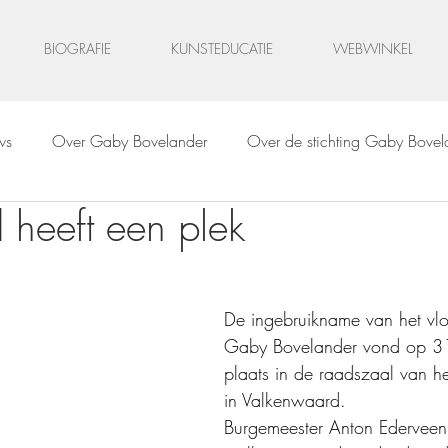
BIOGRAFIE
KUNSTEDUCATIE
WEBWINKEL
ws
Over Gaby Bovelander
Over de stichting Gaby Bovel
 heeft een plek
lood
Schilderijen
Schetsen & tekeningen
Digitale kun
De ingebruikname van het vlo
Gaby Bovelander vond op 3
plaats in de raadszaal van h
in Valkenwaard. 
Burgemeester Anton Ederveen 