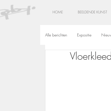
HOME
BEELDENDE KUNST
Alle berichten
Expositie
Nieu
Vloerkleed
Monumentale kunst
Glas in 
Webwinkel