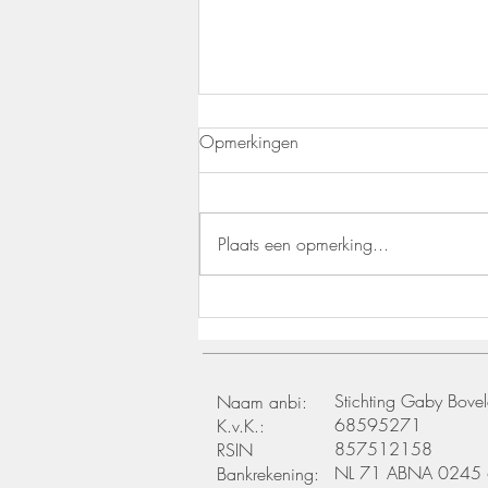
Opmerkingen
Plaats een opmerking...
WIE LICHT BLIJFT ZIEN!
Stichting Gaby Bove
Naam anbi:
68595271
K.v.K.:
857512158
RSIN
NL 71 ABNA 0245
Bankrekening: