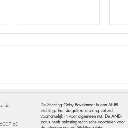
Tentoonstelling bij Galerie DNA
Muse
in Deventer
fanta
lander
De Stichting Gaby Bovelander is een ANBI
stichting. Een dergelijke stichting zet zich
voornamelijk in voor algemeen nut. De ANBI-
status heeft belasting-technische voordelen voor
 6007 60
de vrienden van de Stichting Gaby