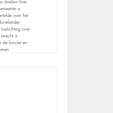
de doeken hoe 
gemeente is 
rtelde over het 
ovelander. 
toelichting over 
terecht is 
r de functie en 
komen.