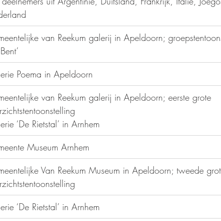
 deelnemers uit Argentinië, Duitsland, Frankrijk, Italië, Joego
erland
meentelijke van Reekum galerij in Apeldoorn; groepstentoons
 Bent’
erie Poema in Apeldoorn
eentelijke van Reekum galerij in Apeldoorn; eerste grote 
rzichtstentoonstelling
erie ‘De Rietstal’ in Arnhem
meente Museum Arnhem
eentelijke Van Reekum Museum in Apeldoorn; tweede grot
rzichtstentoonstelling
erie ‘De Rietstal’ in Arnhem