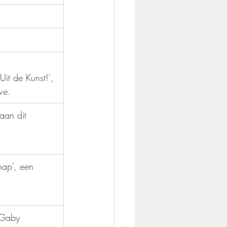
it de Kunst!', 
we.
aan dit 
ap’, een 
‘Gaby 