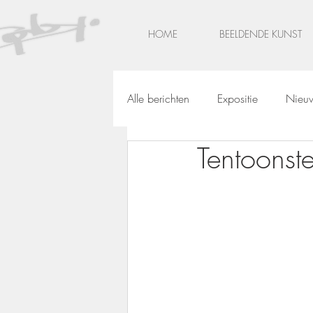
HOME
BEELDENDE KUNST
Alle berichten
Expositie
Nieu
Tentoonste
Monumentale kunst
Glas in 
Webwinkel