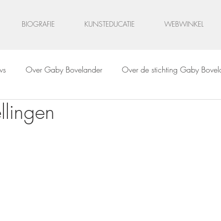
BIOGRAFIE
KUNSTEDUCATIE
WEBWINKEL
ws
Over Gaby Bovelander
Over de stichting Gaby Bovel
llingen
lood
Schilderijen
Schetsen & tekeningen
Digitale kun