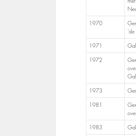
met
Ned
1970
​Ge
‘de
1971
Gal
1972
Gem
ove
Gal
1973
Ge
1981
Gem
ove
1983
Gal