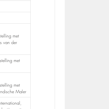
elling met 
s van der 
telling met 
telling met 
ländische Maler
ternational, 