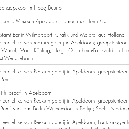
schaapskooi in Hoog Buurlo
eente Museum Apeldoorn; samen met Henri Kleij
nstamt Berlin Wilmersdorf; Grafik und Malerei aus Holland
eentelijke van reekum galerij in Apeldoorn; groepstentoonst
 Wortel, Marte Röhling, Helga Ossenheim-Paetszold en Loe
st-Wenckebach
eentelijke van Reekum galerij in Apeldoorn; groepstentoons
 Bent’
e Philosoof’ in Apeldoorn
eentelijke van Reekum galerij in Apeldoorn; groepstentoons
 Bent’ Kunstamt Berlin Wilmersdorf in Berlijn; Sechs Nieder
eentelijke van Reekum galerij in Apeldoorn; Fantasmagie In