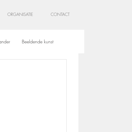
ORGANISATIE
CONTACT
ander
Beeldende kunst
st
Objecten