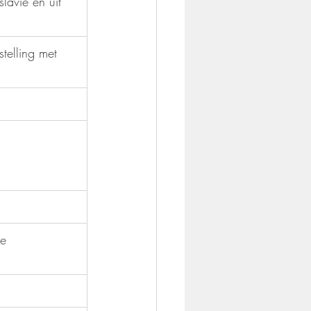
slavië en uit 
telling met 
e 