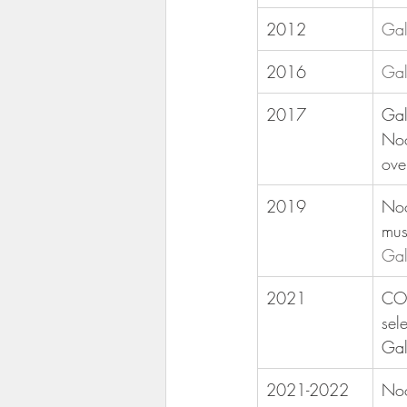
2012
Gal
2016
Gal
2017
​Ga
Noo
ove
2019
​No
mu
Gal
2021
​CO
sel
Gal
2021-2022
​No