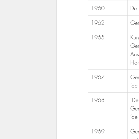
1960
De 
1962
Gem
1965
​Ku
Gem
Ans
Hor
1967
Gem
‘de
1968
​‘D
Gem
‘de
1969
Gem